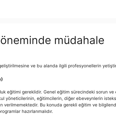
döneminde müdahale
ştirilmesine ve bu alanda ilgili profesyonellerin yetiştir
ş)
uk eğitimi gereklidir. Genel eğitim sürecindeki sorun ve ek
öneticilerinin, eğitimcilerin, diğer ebeveynlerin isteksizli
in verilmemektedir. Bu konuda gerekli eğitim ve bilgilen
ogramlar hazırlanmalıdır.