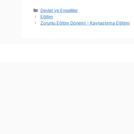
Kategoriler
Devlet ve Engelliler
Eğitim
Zorunlu Eğitim Dönemi – Kaynaştırma Eğitimi