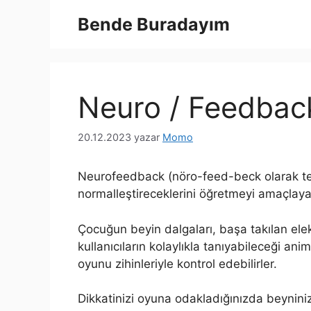
İçeriğe
Bende Buradayım
atla
Neuro / Feedbac
20.12.2023
yazar
Momo
Neurofeedback (nöro-feed-beck olarak tela
normalleştireceklerini öğretmeyi amaçlaya
Çocuğun beyin dalgaları, başa takılan elektr
kullanıcıların kolaylıkla tanıyabileceği an
oyunu zihinleriyle kontrol edebilirler.
Dikkatinizi oyuna odakladığınızda beynini