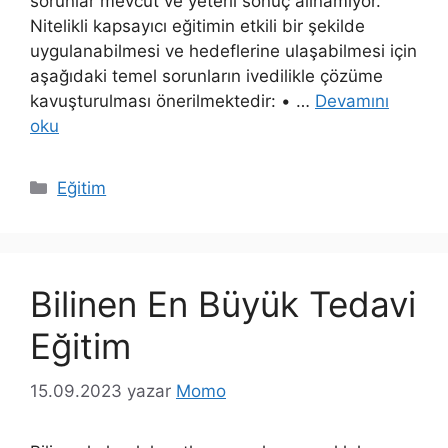
sorunlar mevcut ve yeterli sonuç alınamıyor.
Nitelikli kapsayıcı eğitimin etkili bir şekilde
uygulanabilmesi ve hedeflerine ulaşabilmesi için
aşağıdaki temel sorunların ivedilikle çözüme
kavuşturulması önerilmektedir: • …
Devamını
oku
Kategoriler
Eğitim
Bilinen En Büyük Tedavi
Eğitim
15.09.2023
yazar
Momo