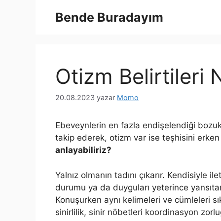
İçeriğe
Bende Buradayım
atla
Otizm Belirtileri 
20.08.2023
yazar
Momo
Ebeveynlerin en fazla endişelendiği bozuk
takip ederek, otizm var ise teşhisini erk
anlayabiliriz?
Yalnız olmanın tadını çıkarır. Kendisiyle 
durumu ya da duyguları yeterince yansıt
Konuşurken aynı kelimeleri ve cümleleri sık
sinirlilik, sinir nöbetleri koordinasyon zorl