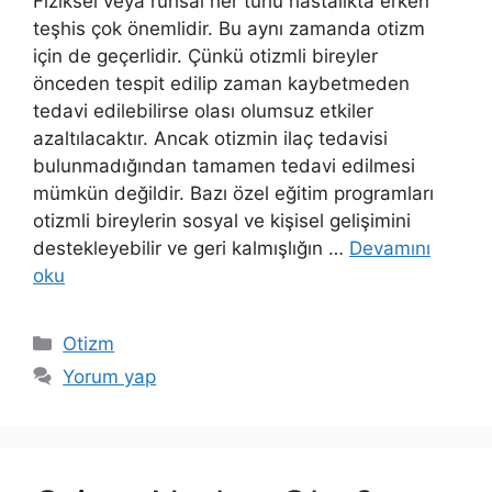
Fiziksel veya ruhsal her türlü hastalıkta erken
teşhis çok önemlidir. Bu aynı zamanda otizm
için de geçerlidir. Çünkü otizmli bireyler
önceden tespit edilip zaman kaybetmeden
tedavi edilebilirse olası olumsuz etkiler
azaltılacaktır. Ancak otizmin ilaç tedavisi
bulunmadığından tamamen tedavi edilmesi
mümkün değildir. Bazı özel eğitim programları
otizmli bireylerin sosyal ve kişisel gelişimini
destekleyebilir ve geri kalmışlığın …
Devamını
oku
Kategoriler
Otizm
Yorum yap