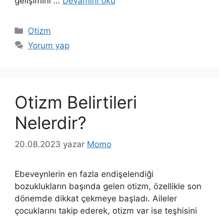
gelişimini …
Devamını oku
Kategoriler
Otizm
Yorum yap
Otizm Belirtileri
Nelerdir?
20.08.2023
yazar
Momo
Ebeveynlerin en fazla endişelendiği
bozuklukların başında gelen otizm, özellikle son
dönemde dikkat çekmeye başladı. Aileler
çocuklarını takip ederek, otizm var ise teşhisini